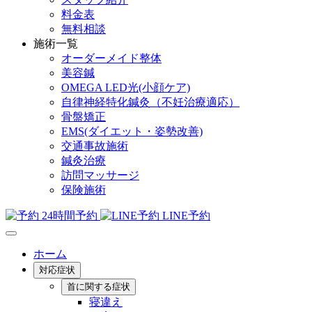
料金表
無料相談
施術一覧
オーダーメイド整体
美容鍼
OMEGA LED光(小顔ケア)
自律神経特化鍼灸（不妊治療適応）
骨盤矯正
EMS(ダイエット・姿勢改善)
交通事故施術
鍼灸治療
訪問マッサージ
保険施術
24時間予約
LINE予約
ホーム
対応症状
首に関する症状
寝違え