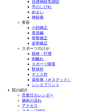
自律神経失調症
手のしびれ
めまい
神経痛
美容
小顔矯正
美容鍼
骨盤矯正
姿勢矯正
スポーツのけが
捻挫・打撲
肉離れ
スポーツ障害
野球肘
テニス肘
成長痛（オスグッド）
シンスプリント
院の紹介
営業日カレンダー
施術の流れ
アクセス
スタッフ紹介