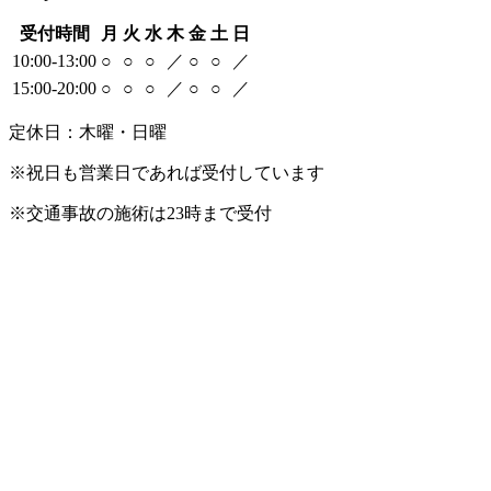
受付時間
月
火
水
木
金
土
日
10:00-13:00
○
○
○
／
○
○
／
15:00-20:00
○
○
○
／
○
○
／
定休日：木曜・日曜
※祝日も営業日であれば受付しています
※交通事故の施術は23時まで受付