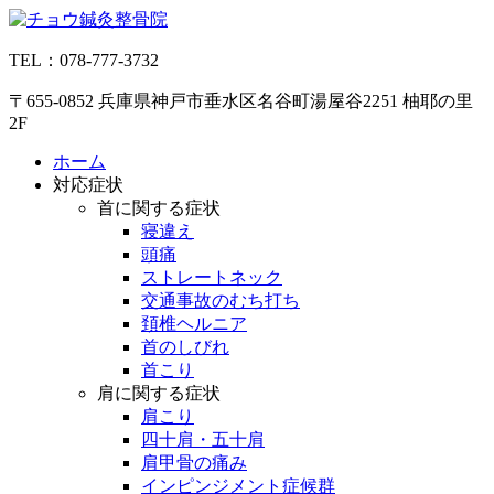
コ
ン
TEL：078-777-3732
テ
ン
〒655-0852 兵庫県神戸市垂水区名谷町湯屋谷2251 柚耶の里
ツ
2F
へ
ス
ホーム
キ
対応症状
ッ
首に関する症状
プ
寝違え
頭痛
ストレートネック
交通事故のむち打ち
頚椎ヘルニア
首のしびれ
首こり
肩に関する症状
肩こり
四十肩・五十肩
肩甲骨の痛み
インピンジメント症候群