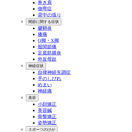
巻き肩
側弯症
背中の張り
関節に関する症状
腱鞘炎
膝痛
O脚・X脚
股関節痛
足底筋膜炎
外反母趾
神経症状
自律神経失調症
手のしびれ
めまい
神経痛
美容
小顔矯正
美容鍼
骨盤矯正
姿勢矯正
スポーツのけが