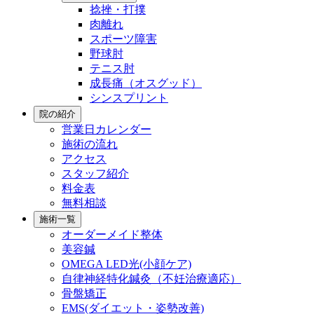
捻挫・打撲
肉離れ
スポーツ障害
野球肘
テニス肘
成長痛（オスグッド）
シンスプリント
院の紹介
営業日カレンダー
施術の流れ
アクセス
スタッフ紹介
料金表
無料相談
施術一覧
オーダーメイド整体
美容鍼
OMEGA LED光(小顔ケア)
自律神経特化鍼灸（不妊治療適応）
骨盤矯正
EMS(ダイエット・姿勢改善)