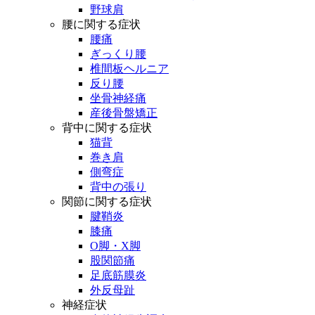
野球肩
腰に関する症状
腰痛
ぎっくり腰
椎間板ヘルニア
反り腰
坐骨神経痛
産後骨盤矯正
背中に関する症状
猫背
巻き肩
側弯症
背中の張り
関節に関する症状
腱鞘炎
膝痛
O脚・X脚
股関節痛
足底筋膜炎
外反母趾
神経症状