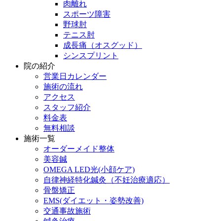
肉離れ
スポーツ障害
野球肘
テニス肘
成長痛（オスグッド）
シンスプリント
院の紹介
営業日カレンダー
施術の流れ
アクセス
スタッフ紹介
料金表
無料相談
施術一覧
オーダーメイド整体
美容鍼
OMEGA LED光(小顔ケア)
自律神経特化鍼灸（不妊治療適応）
骨盤矯正
EMS(ダイエット・姿勢改善)
交通事故施術