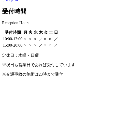
受付時間
Reception Hours
受付時間
月
火
水
木
金
土
日
10:00-13:00
○
○
○
／
○
○
／
15:00-20:00
○
○
○
／
○
○
／
定休日：木曜・日曜
※祝日も営業日であれば受付しています
※交通事故の施術は23時まで受付