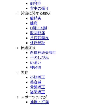
側弯症
背中の張り
関節に関する症状
腱鞘炎
膝痛
O脚・X脚
股関節痛
足底筋膜炎
外反母趾
神経症状
自律神経失調症
手のしびれ
めまい
神経痛
美容
小顔矯正
美容鍼
骨盤矯正
姿勢矯正
スポーツのけが
捻挫・打撲