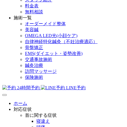
料金表
無料相談
施術一覧
オーダーメイド整体
美容鍼
OMEGA LED光(小顔ケア)
自律神経特化鍼灸（不妊治療適応）
骨盤矯正
EMS(ダイエット・姿勢改善)
交通事故施術
鍼灸治療
訪問マッサージ
保険施術
24時間予約
LINE予約
ホーム
対応症状
首に関する症状
寝違え