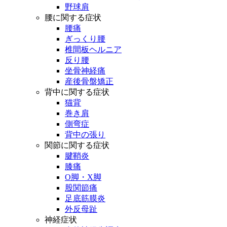
野球肩
腰に関する症状
腰痛
ぎっくり腰
椎間板ヘルニア
反り腰
坐骨神経痛
産後骨盤矯正
背中に関する症状
猫背
巻き肩
側弯症
背中の張り
関節に関する症状
腱鞘炎
膝痛
O脚・X脚
股関節痛
足底筋膜炎
外反母趾
神経症状