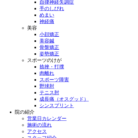
自律神経失調症
手のしびれ
めまい
神経痛
美容
小顔矯正
美容鍼
骨盤矯正
姿勢矯正
スポーツのけが
捻挫・打撲
肉離れ
スポーツ障害
野球肘
テニス肘
成長痛（オスグッド）
シンスプリント
院の紹介
営業日カレンダー
施術の流れ
アクセス
スタッフ紹介