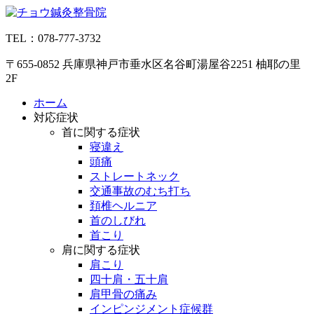
コ
ン
TEL：078-777-3732
テ
ン
〒655-0852 兵庫県神戸市垂水区名谷町湯屋谷2251 柚耶の里
ツ
2F
へ
ス
ホーム
キ
対応症状
ッ
首に関する症状
プ
寝違え
頭痛
ストレートネック
交通事故のむち打ち
頚椎ヘルニア
首のしびれ
首こり
肩に関する症状
肩こり
四十肩・五十肩
肩甲骨の痛み
インピンジメント症候群