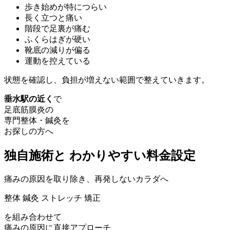
歩き始めが特につらい
長く立つと痛い
階段で足裏が痛む
ふくらはぎが硬い
靴底の減りが偏る
運動を控えている
状態を確認し、負担が増えない範囲で整えていきます。
垂水駅の近く
で
足底筋膜炎の
専門整体・鍼灸を
お探しの方へ
独自施術
と
わかりやすい
料金設定
痛みの原因を取り除き、再発しないカラダへ
整体
鍼灸
ストレッチ
矯正
を組み合わせて
痛みの原因に直接アプローチ