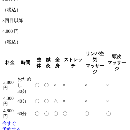
（税込）
3回目以降
4,800
円
（税込）
リンパ空
頭皮
整
鍼
全
ストレッ
気
料金
時間
マッサー
体
灸
身
チ
マッサー
ジ
ジ
おため
3,800
し
〇
〇
×
×
×
×
円
30分
4,300
40分
〇
〇
△
×
×
×
円
4,800
60分
〇
〇
〇
〇
〇
〇
円
今すぐ
予約する