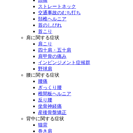
頭痛
ストレートネック
交通事故のむち打ち
頚椎ヘルニア
首のしびれ
首こり
肩に関する症状
肩こり
四十肩・五十肩
肩甲骨の痛み
インピンジメント症候群
野球肩
腰に関する症状
腰痛
ぎっくり腰
椎間板ヘルニア
反り腰
坐骨神経痛
産後骨盤矯正
背中に関する症状
猫背
巻き肩