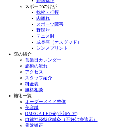
姿勢矯正
スポーツのけが
捻挫・打撲
肉離れ
スポーツ障害
野球肘
テニス肘
成長痛（オスグッド）
シンスプリント
院の紹介
営業日カレンダー
施術の流れ
アクセス
スタッフ紹介
料金表
無料相談
施術一覧
オーダーメイド整体
美容鍼
OMEGA LED光(小顔ケア)
自律神経特化鍼灸（不妊治療適応）
骨盤矯正