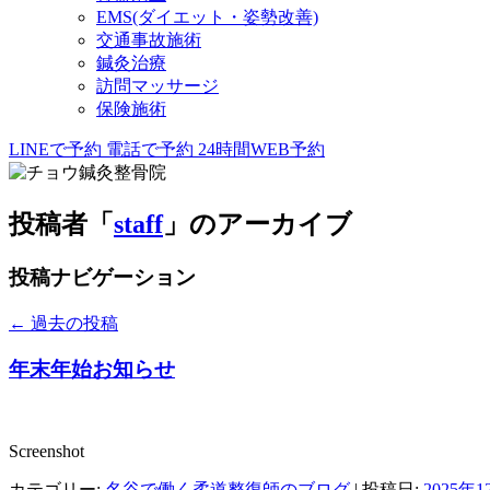
EMS(ダイエット・姿勢改善)
交通事故施術
鍼灸治療
訪問マッサージ
保険施術
LINEで予約
電話で予約
24時間WEB予約
投稿者「
staff
」のアーカイブ
投稿ナビゲーション
←
過去の投稿
年末年始お知らせ
Screenshot
カテゴリー:
名谷で働く柔道整復師のブログ
| 投稿日:
2025年