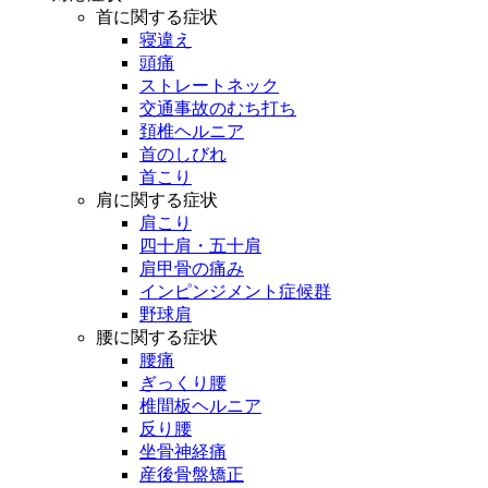
首に関する症状
寝違え
頭痛
ストレートネック
交通事故のむち打ち
頚椎ヘルニア
首のしびれ
首こり
肩に関する症状
肩こり
四十肩・五十肩
肩甲骨の痛み
インピンジメント症候群
野球肩
腰に関する症状
腰痛
ぎっくり腰
椎間板ヘルニア
反り腰
坐骨神経痛
産後骨盤矯正