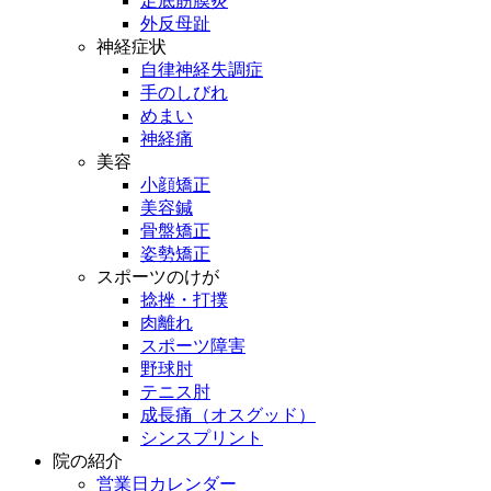
足底筋膜炎
外反母趾
神経症状
自律神経失調症
手のしびれ
めまい
神経痛
美容
小顔矯正
美容鍼
骨盤矯正
姿勢矯正
スポーツのけが
捻挫・打撲
肉離れ
スポーツ障害
野球肘
テニス肘
成長痛（オスグッド）
シンスプリント
院の紹介
営業日カレンダー