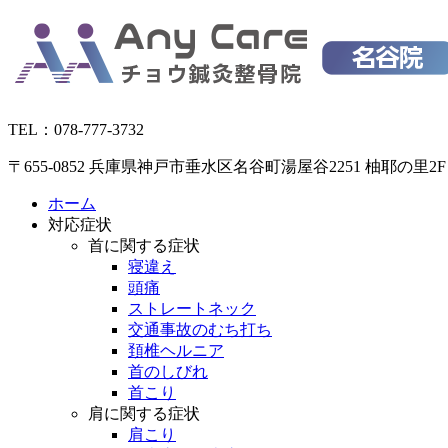
コ
ン
テ
ン
ツ
へ
TEL：078-777-3732
ス
キ
〒655-0852 兵庫県神戸市垂水区名谷町湯屋谷2251 柚耶の里2F
ッ
ホーム
プ
対応症状
首に関する症状
寝違え
頭痛
ストレートネック
交通事故のむち打ち
頚椎ヘルニア
首のしびれ
首こり
肩に関する症状
肩こり