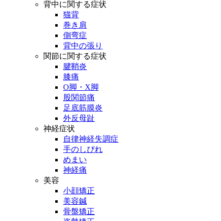
背中に関する症状
猫背
巻き肩
側弯症
背中の張り
関節に関する症状
腱鞘炎
膝痛
O脚・X脚
股関節痛
足底筋膜炎
外反母趾
神経症状
自律神経失調症
手のしびれ
めまい
神経痛
美容
小顔矯正
美容鍼
骨盤矯正