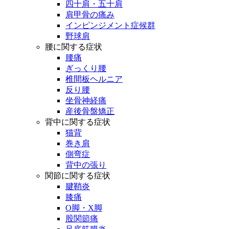
四十肩・五十肩
肩甲骨の痛み
インピンジメント症候群
野球肩
腰に関する症状
腰痛
ぎっくり腰
椎間板ヘルニア
反り腰
坐骨神経痛
産後骨盤矯正
背中に関する症状
猫背
巻き肩
側弯症
背中の張り
関節に関する症状
腱鞘炎
膝痛
O脚・X脚
股関節痛