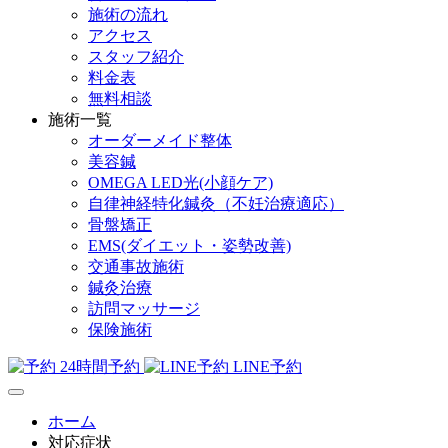
施術の流れ
アクセス
スタッフ紹介
料金表
無料相談
施術一覧
オーダーメイド整体
美容鍼
OMEGA LED光(小顔ケア)
自律神経特化鍼灸（不妊治療適応）
骨盤矯正
EMS(ダイエット・姿勢改善)
交通事故施術
鍼灸治療
訪問マッサージ
保険施術
24時間予約
LINE予約
ホーム
対応症状