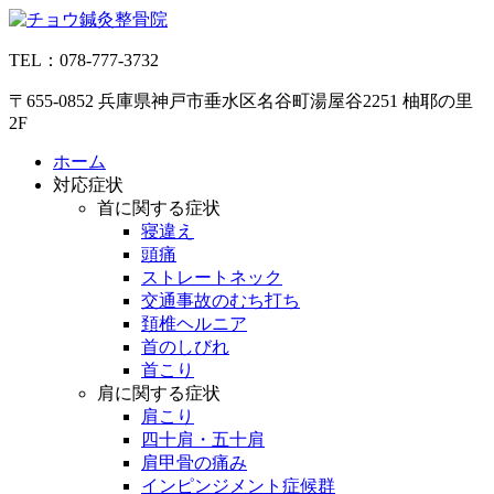
コ
ン
TEL：078-777-3732
テ
ン
〒655-0852 兵庫県神戸市垂水区名谷町湯屋谷2251 柚耶の里
ツ
2F
へ
ス
ホーム
キ
対応症状
ッ
首に関する症状
プ
寝違え
頭痛
ストレートネック
交通事故のむち打ち
頚椎ヘルニア
首のしびれ
首こり
肩に関する症状
肩こり
四十肩・五十肩
肩甲骨の痛み
インピンジメント症候群