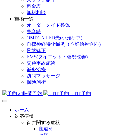
料金表
無料相談
施術一覧
オーダーメイド整体
美容鍼
OMEGA LED光(小顔ケア)
自律神経特化鍼灸（不妊治療適応）
骨盤矯正
EMS(ダイエット・姿勢改善)
交通事故施術
鍼灸治療
訪問マッサージ
保険施術
24時間予約
LINE予約
ホーム
対応症状
首に関する症状
寝違え