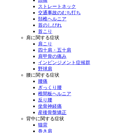
頭痛
ストレートネック
交通事故のむち打ち
頚椎ヘルニア
首のしびれ
首こり
肩に関する症状
肩こり
四十肩・五十肩
肩甲骨の痛み
インピンジメント症候群
野球肩
腰に関する症状
腰痛
ぎっくり腰
椎間板ヘルニア
反り腰
坐骨神経痛
産後骨盤矯正
背中に関する症状
猫背
巻き肩