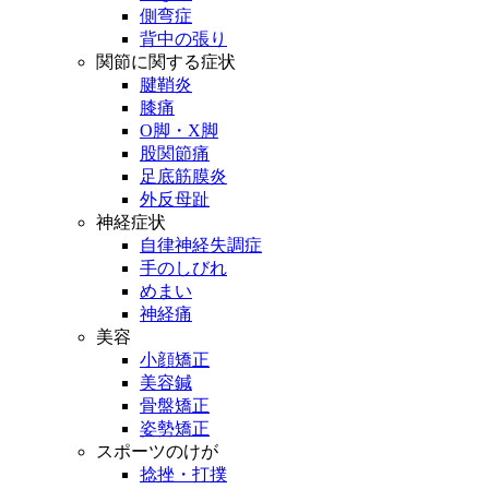
側弯症
背中の張り
関節に関する症状
腱鞘炎
膝痛
O脚・X脚
股関節痛
足底筋膜炎
外反母趾
神経症状
自律神経失調症
手のしびれ
めまい
神経痛
美容
小顔矯正
美容鍼
骨盤矯正
姿勢矯正
スポーツのけが
捻挫・打撲