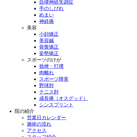
自律神経失調症
手のしびれ
めまい
神経痛
美容
小顔矯正
美容鍼
骨盤矯正
姿勢矯正
スポーツのけが
捻挫・打撲
肉離れ
スポーツ障害
野球肘
テニス肘
成長痛（オスグッド）
シンスプリント
院の紹介
営業日カレンダー
施術の流れ
アクセス
スタッフ紹介