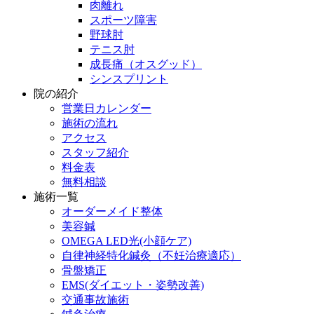
肉離れ
スポーツ障害
野球肘
テニス肘
成長痛（オスグッド）
シンスプリント
院の紹介
営業日カレンダー
施術の流れ
アクセス
スタッフ紹介
料金表
無料相談
施術一覧
オーダーメイド整体
美容鍼
OMEGA LED光(小顔ケア)
自律神経特化鍼灸（不妊治療適応）
骨盤矯正
EMS(ダイエット・姿勢改善)
交通事故施術