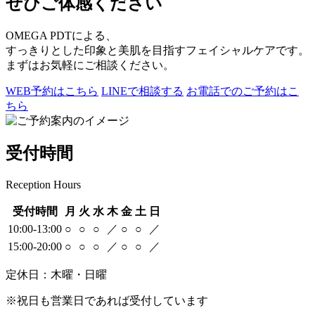
ぜひご体感ください
OMEGA PDTによる、
すっきりとした印象と美肌を目指すフェイシャルケアです。
まずはお気軽にご相談ください。
WEB予約はこちら
LINEで相談する
お電話でのご予約はこ
ちら
受付時間
Reception Hours
受付時間
月
火
水
木
金
土
日
10:00-13:00
○
○
○
／
○
○
／
15:00-20:00
○
○
○
／
○
○
／
定休日：木曜・日曜
※祝日も営業日であれば受付しています