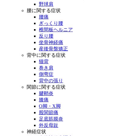
野球肩
腰に関する症状
腰痛
ぎっくり腰
椎間板ヘルニア
反り腰
坐骨神経痛
産後骨盤矯正
背中に関する症状
猫背
巻き肩
側弯症
背中の張り
関節に関する症状
腱鞘炎
膝痛
O脚・X脚
股関節痛
足底筋膜炎
外反母趾
神経症状