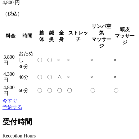
4,800
円
（税込）
リンパ空
頭皮
整
鍼
全
ストレッ
気
料金
時間
マッサー
体
灸
身
チ
マッサー
ジ
ジ
おため
3,800
し
〇
〇
×
×
×
×
円
30分
4,300
40分
〇
〇
△
×
×
×
円
4,800
60分
〇
〇
〇
〇
〇
〇
円
今すぐ
予約する
受付時間
Reception Hours