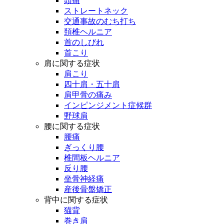
頭痛
ストレートネック
交通事故のむち打ち
頚椎ヘルニア
首のしびれ
首こり
肩に関する症状
肩こり
四十肩・五十肩
肩甲骨の痛み
インピンジメント症候群
野球肩
腰に関する症状
腰痛
ぎっくり腰
椎間板ヘルニア
反り腰
坐骨神経痛
産後骨盤矯正
背中に関する症状
猫背
巻き肩