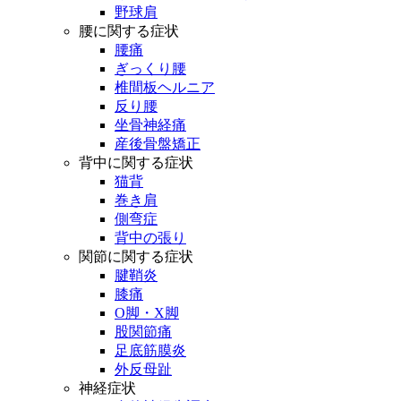
野球肩
腰に関する症状
腰痛
ぎっくり腰
椎間板ヘルニア
反り腰
坐骨神経痛
産後骨盤矯正
背中に関する症状
猫背
巻き肩
側弯症
背中の張り
関節に関する症状
腱鞘炎
膝痛
O脚・X脚
股関節痛
足底筋膜炎
外反母趾
神経症状