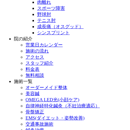
肉離れ
スポーツ障害
野球肘
テニス肘
成長痛（オスグッド）
シンスプリント
院の紹介
営業日カレンダー
施術の流れ
アクセス
スタッフ紹介
料金表
無料相談
施術一覧
オーダーメイド整体
美容鍼
OMEGA LED光(小顔ケア)
自律神経特化鍼灸（不妊治療適応）
骨盤矯正
EMS(ダイエット・姿勢改善)
交通事故施術