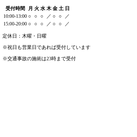
受付時間
月
火
水
木
金
土
日
10:00-13:00
○
○
○
／
○
○
／
15:00-20:00
○
○
○
／
○
○
／
定休日：木曜・日曜
※祝日も営業日であれば受付しています
※交通事故の施術は23時まで受付