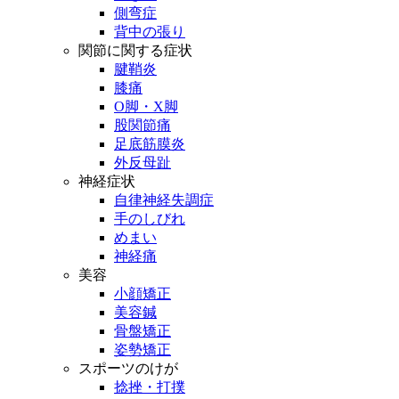
側弯症
背中の張り
関節に関する症状
腱鞘炎
膝痛
O脚・X脚
股関節痛
足底筋膜炎
外反母趾
神経症状
自律神経失調症
手のしびれ
めまい
神経痛
美容
小顔矯正
美容鍼
骨盤矯正
姿勢矯正
スポーツのけが
捻挫・打撲