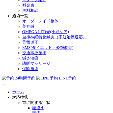
料金表
無料相談
施術一覧
オーダーメイド整体
美容鍼
OMEGA LED光(小顔ケア)
自律神経特化鍼灸（不妊治療適応）
骨盤矯正
EMS(ダイエット・姿勢改善)
交通事故施術
鍼灸治療
訪問マッサージ
保険施術
24時間予約
LINE予約
ホーム
対応症状
首に関する症状
寝違え