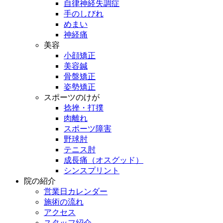
自律神経失調症
手のしびれ
めまい
神経痛
美容
小顔矯正
美容鍼
骨盤矯正
姿勢矯正
スポーツのけが
捻挫・打撲
肉離れ
スポーツ障害
野球肘
テニス肘
成長痛（オスグッド）
シンスプリント
院の紹介
営業日カレンダー
施術の流れ
アクセス
スタッフ紹介