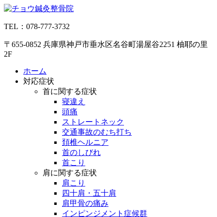
コ
ン
TEL：078-777-3732
テ
ン
〒655-0852 兵庫県神戸市垂水区名谷町湯屋谷2251 柚耶の里
ツ
2F
へ
ス
ホーム
キ
対応症状
ッ
首に関する症状
プ
寝違え
頭痛
ストレートネック
交通事故のむち打ち
頚椎ヘルニア
首のしびれ
首こり
肩に関する症状
肩こり
四十肩・五十肩
肩甲骨の痛み
インピンジメント症候群