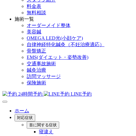
料金表
無料相談
施術一覧
オーダーメイド整体
美容鍼
OMEGA LED光(小顔ケア)
自律神経特化鍼灸（不妊治療適応）
骨盤矯正
EMS(ダイエット・姿勢改善)
交通事故施術
鍼灸治療
訪問マッサージ
保険施術
24時間予約
LINE予約
ホーム
対応症状
首に関する症状
寝違え