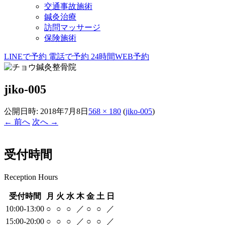
交通事故施術
鍼灸治療
訪問マッサージ
保険施術
LINEで予約
電話で予約
24時間WEB予約
jiko-005
公開日時:
2018年7月8日
568 × 180
(
jiko-005
)
← 前へ
次へ →
受付時間
Reception Hours
受付時間
月
火
水
木
金
土
日
10:00-13:00
○
○
○
／
○
○
／
15:00-20:00
○
○
○
／
○
○
／