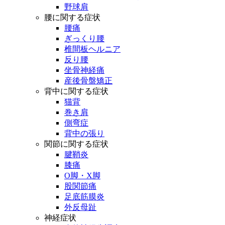
野球肩
腰に関する症状
腰痛
ぎっくり腰
椎間板ヘルニア
反り腰
坐骨神経痛
産後骨盤矯正
背中に関する症状
猫背
巻き肩
側弯症
背中の張り
関節に関する症状
腱鞘炎
膝痛
O脚・X脚
股関節痛
足底筋膜炎
外反母趾
神経症状