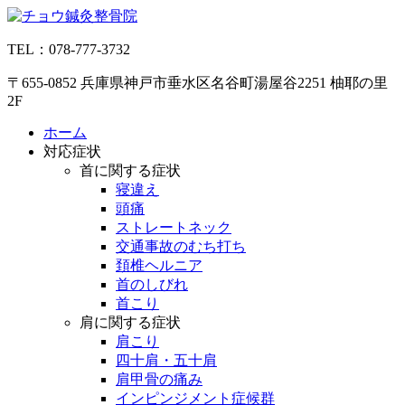
コ
ン
TEL：078-777-3732
テ
ン
〒655-0852 兵庫県神戸市垂水区名谷町湯屋谷2251 柚耶の里
ツ
2F
へ
ス
ホーム
キ
対応症状
ッ
首に関する症状
プ
寝違え
頭痛
ストレートネック
交通事故のむち打ち
頚椎ヘルニア
首のしびれ
首こり
肩に関する症状
肩こり
四十肩・五十肩
肩甲骨の痛み
インピンジメント症候群