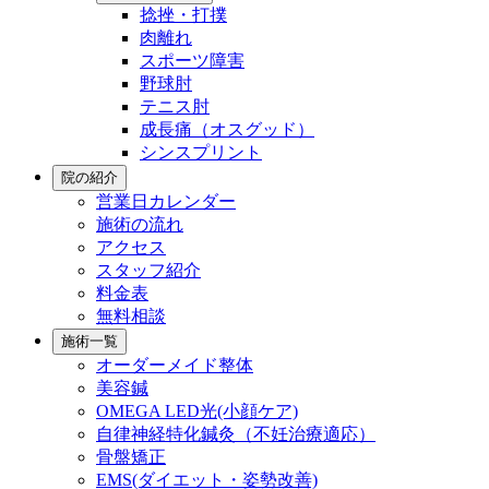
捻挫・打撲
肉離れ
スポーツ障害
野球肘
テニス肘
成長痛（オスグッド）
シンスプリント
院の紹介
営業日カレンダー
施術の流れ
アクセス
スタッフ紹介
料金表
無料相談
施術一覧
オーダーメイド整体
美容鍼
OMEGA LED光(小顔ケア)
自律神経特化鍼灸（不妊治療適応）
骨盤矯正
EMS(ダイエット・姿勢改善)