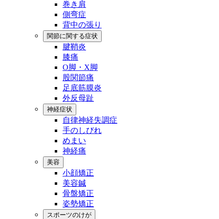
巻き肩
側弯症
背中の張り
関節に関する症状
腱鞘炎
膝痛
O脚・X脚
股関節痛
足底筋膜炎
外反母趾
神経症状
自律神経失調症
手のしびれ
めまい
神経痛
美容
小顔矯正
美容鍼
骨盤矯正
姿勢矯正
スポーツのけが