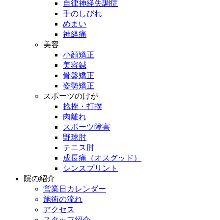
自律神経失調症
手のしびれ
めまい
神経痛
美容
小顔矯正
美容鍼
骨盤矯正
姿勢矯正
スポーツのけが
捻挫・打撲
肉離れ
スポーツ障害
野球肘
テニス肘
成長痛（オスグッド）
シンスプリント
院の紹介
営業日カレンダー
施術の流れ
アクセス
スタッフ紹介