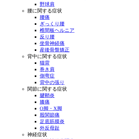
野球肩
腰に関する症状
腰痛
ぎっくり腰
椎間板ヘルニア
反り腰
坐骨神経痛
産後骨盤矯正
背中に関する症状
猫背
巻き肩
側弯症
背中の張り
関節に関する症状
腱鞘炎
膝痛
O脚・X脚
股関節痛
足底筋膜炎
外反母趾
神経症状