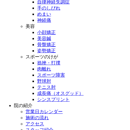
自律神経失調症
手のしびれ
めまい
神経痛
美容
小顔矯正
美容鍼
骨盤矯正
姿勢矯正
スポーツのけが
捻挫・打撲
肉離れ
スポーツ障害
野球肘
テニス肘
成長痛（オスグッド）
シンスプリント
院の紹介
営業日カレンダー
施術の流れ
アクセス
スタッフ紹介