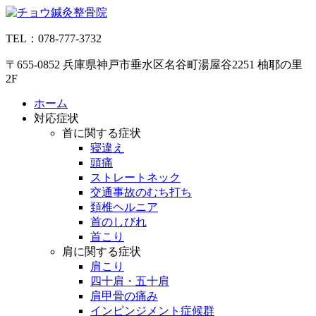
コ
ン
TEL：078-777-3732
テ
ン
〒655-0852 兵庫県神戸市垂水区名谷町湯屋谷2251 柚耶の里
ツ
2F
へ
ス
ホーム
キ
対応症状
ッ
首に関する症状
プ
寝違え
頭痛
ストレートネック
交通事故のむち打ち
頚椎ヘルニア
首のしびれ
首こり
肩に関する症状
肩こり
四十肩・五十肩
肩甲骨の痛み
インピンジメント症候群