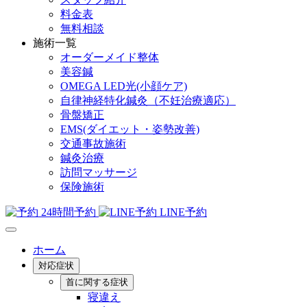
料金表
無料相談
施術一覧
オーダーメイド整体
美容鍼
OMEGA LED光(小顔ケア)
自律神経特化鍼灸（不妊治療適応）
骨盤矯正
EMS(ダイエット・姿勢改善)
交通事故施術
鍼灸治療
訪問マッサージ
保険施術
24時間予約
LINE予約
ホーム
対応症状
首に関する症状
寝違え