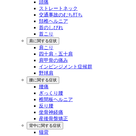
頭痛
ストレートネック
交通事故のむち打ち
頚椎ヘルニア
首のしびれ
首こり
肩に関する症状
肩こり
四十肩・五十肩
肩甲骨の痛み
インピンジメント症候群
野球肩
腰に関する症状
腰痛
ぎっくり腰
椎間板ヘルニア
反り腰
坐骨神経痛
産後骨盤矯正
背中に関する症状
猫背