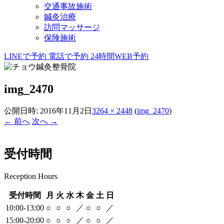
交通事故施術
鍼灸治療
訪問マッサージ
保険施術
LINEで予約
電話で予約
24時間WEB予約
img_2470
公開日時:
2016年11月2日
3264 × 2448
(
img_2470
)
← 前へ
次へ →
受付時間
Reception Hours
受付時間
月
火
水
木
金
土
日
10:00-13:00
○
○
○
／
○
○
／
15:00-20:00
○
○
○
／
○
○
／