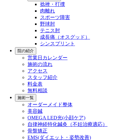
捻挫・打撲
肉離れ
スポーツ障害
野球肘
テニス肘
成長痛（オスグッド）
シンスプリント
院の紹介
営業日カレンダー
施術の流れ
アクセス
スタッフ紹介
料金表
無料相談
施術一覧
オーダーメイド整体
美容鍼
OMEGA LED光(小顔ケア)
自律神経特化鍼灸（不妊治療適応）
骨盤矯正
EMS(ダイエット・姿勢改善)