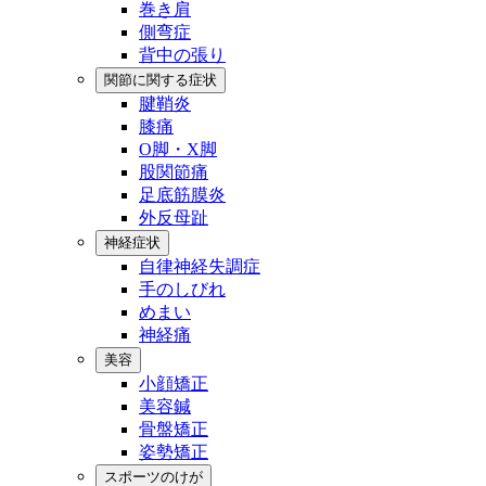
巻き肩
側弯症
背中の張り
関節に関する症状
腱鞘炎
膝痛
O脚・X脚
股関節痛
足底筋膜炎
外反母趾
神経症状
自律神経失調症
手のしびれ
めまい
神経痛
美容
小顔矯正
美容鍼
骨盤矯正
姿勢矯正
スポーツのけが