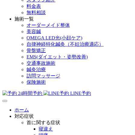
料金表
無料相談
施術一覧
オーダーメイド整体
美容鍼
OMEGA LED光(小顔ケア)
自律神経特化鍼灸（不妊治療適応）
骨盤矯正
EMS(ダイエット・姿勢改善)
交通事故施術
鍼灸治療
訪問マッサージ
保険施術
24時間予約
LINE予約
ホーム
対応症状
首に関する症状
寝違え