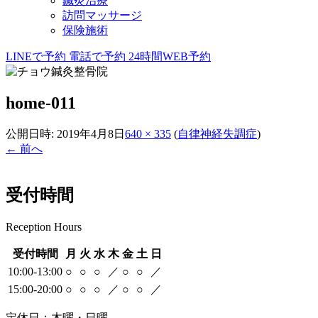
鍼灸治療
訪問マッサージ
保険施術
LINEで予約
電話で予約
24時間WEB予約
home-011
公開日時:
2019年4月8日
640 × 335
(
自律神経失調症
)
← 前へ
受付時間
Reception Hours
受付時間
月
火
水
木
金
土
日
10:00-13:00
○
○
○
／
○
○
／
15:00-20:00
○
○
○
／
○
○
／
定休日：木曜・日曜