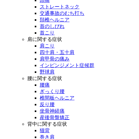
頭痛
ストレートネック
交通事故のむち打ち
頚椎ヘルニア
首のしびれ
首こり
肩に関する症状
肩こり
四十肩・五十肩
肩甲骨の痛み
インピンジメント症候群
野球肩
腰に関する症状
腰痛
ぎっくり腰
椎間板ヘルニア
反り腰
坐骨神経痛
産後骨盤矯正
背中に関する症状
猫背
巻き肩