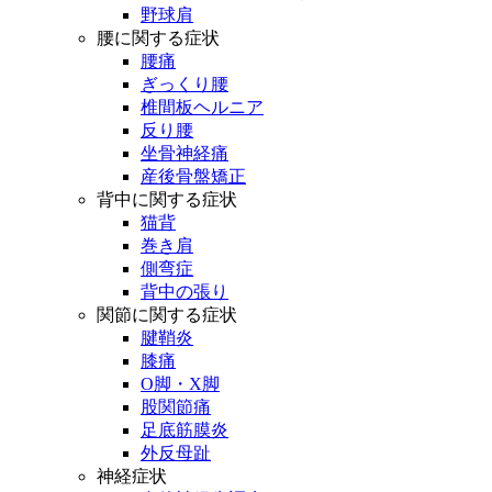
野球肩
腰に関する症状
腰痛
ぎっくり腰
椎間板ヘルニア
反り腰
坐骨神経痛
産後骨盤矯正
背中に関する症状
猫背
巻き肩
側弯症
背中の張り
関節に関する症状
腱鞘炎
膝痛
O脚・X脚
股関節痛
足底筋膜炎
外反母趾
神経症状