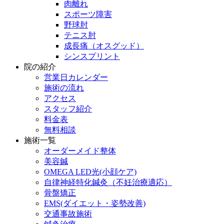
肉離れ
スポーツ障害
野球肘
テニス肘
成長痛（オスグッド）
シンスプリント
院の紹介
営業日カレンダー
施術の流れ
アクセス
スタッフ紹介
料金表
無料相談
施術一覧
オーダーメイド整体
美容鍼
OMEGA LED光(小顔ケア)
自律神経特化鍼灸（不妊治療適応）
骨盤矯正
EMS(ダイエット・姿勢改善)
交通事故施術