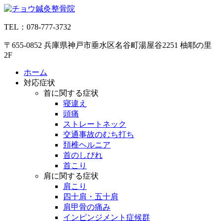
コ
ン
TEL：078-777-3732
テ
ン
〒655-0852 兵庫県神戸市垂水区名谷町湯屋谷2251 柚耶の里
ツ
2F
へ
ス
ホーム
キ
対応症状
ッ
首に関する症状
プ
寝違え
頭痛
ストレートネック
交通事故のむち打ち
頚椎ヘルニア
首のしびれ
首こり
肩に関する症状
肩こり
四十肩・五十肩
肩甲骨の痛み
インピンジメント症候群