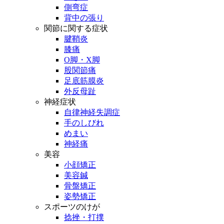
側弯症
背中の張り
関節に関する症状
腱鞘炎
膝痛
O脚・X脚
股関節痛
足底筋膜炎
外反母趾
神経症状
自律神経失調症
手のしびれ
めまい
神経痛
美容
小顔矯正
美容鍼
骨盤矯正
姿勢矯正
スポーツのけが
捻挫・打撲