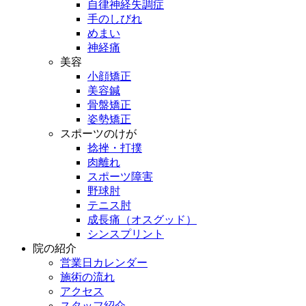
自律神経失調症
手のしびれ
めまい
神経痛
美容
小顔矯正
美容鍼
骨盤矯正
姿勢矯正
スポーツのけが
捻挫・打撲
肉離れ
スポーツ障害
野球肘
テニス肘
成長痛（オスグッド）
シンスプリント
院の紹介
営業日カレンダー
施術の流れ
アクセス
スタッフ紹介