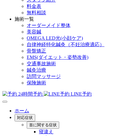
料金表
無料相談
施術一覧
オーダーメイド整体
美容鍼
OMEGA LED光(小顔ケア)
自律神経特化鍼灸（不妊治療適応）
骨盤矯正
EMS(ダイエット・姿勢改善)
交通事故施術
鍼灸治療
訪問マッサージ
保険施術
24時間予約
LINE予約
ホーム
対応症状
首に関する症状
寝違え