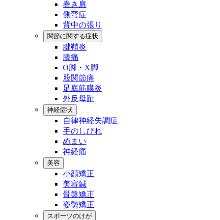
巻き肩
側弯症
背中の張り
関節に関する症状
腱鞘炎
膝痛
O脚・X脚
股関節痛
足底筋膜炎
外反母趾
神経症状
自律神経失調症
手のしびれ
めまい
神経痛
美容
小顔矯正
美容鍼
骨盤矯正
姿勢矯正
スポーツのけが