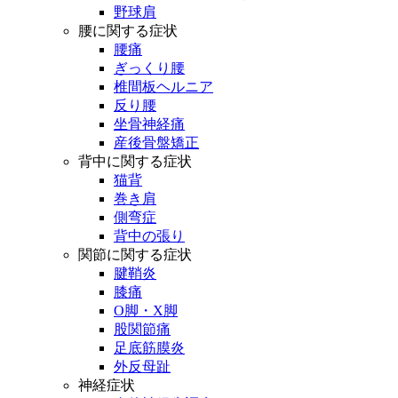
野球肩
腰に関する症状
腰痛
ぎっくり腰
椎間板ヘルニア
反り腰
坐骨神経痛
産後骨盤矯正
背中に関する症状
猫背
巻き肩
側弯症
背中の張り
関節に関する症状
腱鞘炎
膝痛
O脚・X脚
股関節痛
足底筋膜炎
外反母趾
神経症状