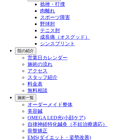
捻挫・打撲
肉離れ
スポーツ障害
野球肘
テニス肘
成長痛（オスグッド）
シンスプリント
院の紹介
営業日カレンダー
施術の流れ
アクセス
スタッフ紹介
料金表
無料相談
施術一覧
オーダーメイド整体
美容鍼
OMEGA LED光(小顔ケア)
自律神経特化鍼灸（不妊治療適応）
骨盤矯正
EMS(ダイエット・姿勢改善)