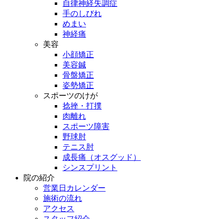
自律神経失調症
手のしびれ
めまい
神経痛
美容
小顔矯正
美容鍼
骨盤矯正
姿勢矯正
スポーツのけが
捻挫・打撲
肉離れ
スポーツ障害
野球肘
テニス肘
成長痛（オスグッド）
シンスプリント
院の紹介
営業日カレンダー
施術の流れ
アクセス
スタッフ紹介