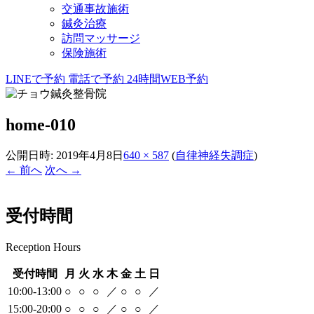
交通事故施術
鍼灸治療
訪問マッサージ
保険施術
LINEで予約
電話で予約
24時間WEB予約
home-010
公開日時:
2019年4月8日
640 × 587
(
自律神経失調症
)
← 前へ
次へ →
受付時間
Reception Hours
受付時間
月
火
水
木
金
土
日
10:00-13:00
○
○
○
／
○
○
／
15:00-20:00
○
○
○
／
○
○
／