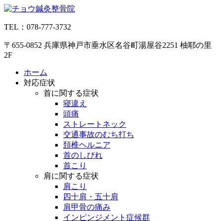
コ
ン
TEL：078-777-3732
テ
ン
〒655-0852 兵庫県神戸市垂水区名谷町湯屋谷2251 柚耶の里
ツ
2F
へ
ス
ホーム
キ
対応症状
ッ
首に関する症状
プ
寝違え
頭痛
ストレートネック
交通事故のむち打ち
頚椎ヘルニア
首のしびれ
首こり
肩に関する症状
肩こり
四十肩・五十肩
肩甲骨の痛み
インピンジメント症候群