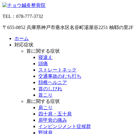
コ
ン
TEL：078-777-3732
テ
ン
〒655-0852 兵庫県神戸市垂水区名谷町湯屋谷2251 柚耶の里2F
ツ
へ
ホーム
ス
対応症状
キ
首に関する症状
ッ
寝違え
プ
頭痛
ストレートネック
交通事故のむち打ち
頚椎ヘルニア
首のしびれ
首こり
肩に関する症状
肩こり
四十肩・五十肩
肩甲骨の痛み
インピンジメント症候群
野球肩