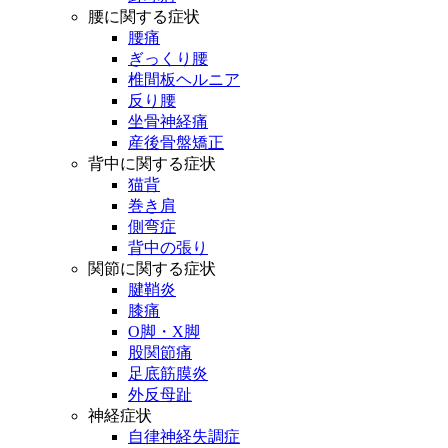
腰に関する症状
腰痛
ぎっくり腰
椎間板ヘルニア
反り腰
坐骨神経痛
産後骨盤矯正
背中に関する症状
猫背
巻き肩
側弯症
背中の張り
関節に関する症状
腱鞘炎
膝痛
O脚・X脚
股関節痛
足底筋膜炎
外反母趾
神経症状
自律神経失調症