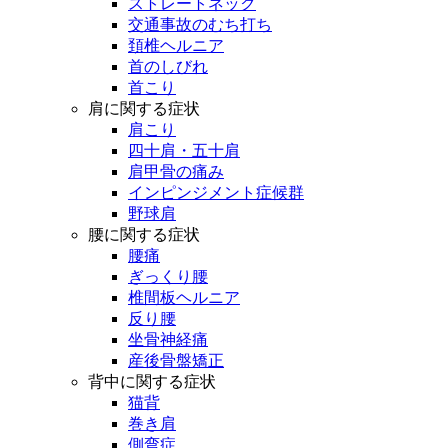
ストレートネック
交通事故のむち打ち
頚椎ヘルニア
首のしびれ
首こり
肩に関する症状
肩こり
四十肩・五十肩
肩甲骨の痛み
インピンジメント症候群
野球肩
腰に関する症状
腰痛
ぎっくり腰
椎間板ヘルニア
反り腰
坐骨神経痛
産後骨盤矯正
背中に関する症状
猫背
巻き肩
側弯症