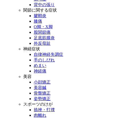
背中の張り
関節に関する症状
腱鞘炎
膝痛
O脚・X脚
股関節痛
足底筋膜炎
外反母趾
神経症状
自律神経失調症
手のしびれ
めまい
神経痛
美容
小顔矯正
美容鍼
骨盤矯正
姿勢矯正
スポーツのけが
捻挫・打撲
肉離れ