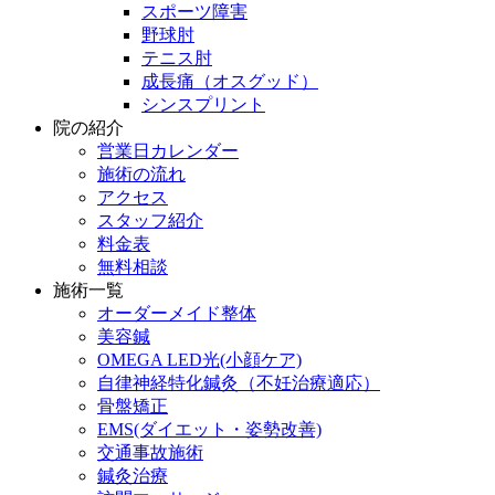
スポーツ障害
野球肘
テニス肘
成長痛（オスグッド）
シンスプリント
院の紹介
営業日カレンダー
施術の流れ
アクセス
スタッフ紹介
料金表
無料相談
施術一覧
オーダーメイド整体
美容鍼
OMEGA LED光(小顔ケア)
自律神経特化鍼灸（不妊治療適応）
骨盤矯正
EMS(ダイエット・姿勢改善)
交通事故施術
鍼灸治療