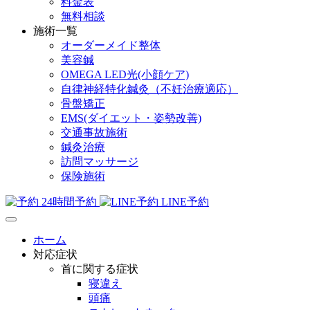
料金表
無料相談
施術一覧
オーダーメイド整体
美容鍼
OMEGA LED光(小顔ケア)
自律神経特化鍼灸（不妊治療適応）
骨盤矯正
EMS(ダイエット・姿勢改善)
交通事故施術
鍼灸治療
訪問マッサージ
保険施術
24時間予約
LINE予約
ホーム
対応症状
首に関する症状
寝違え
頭痛