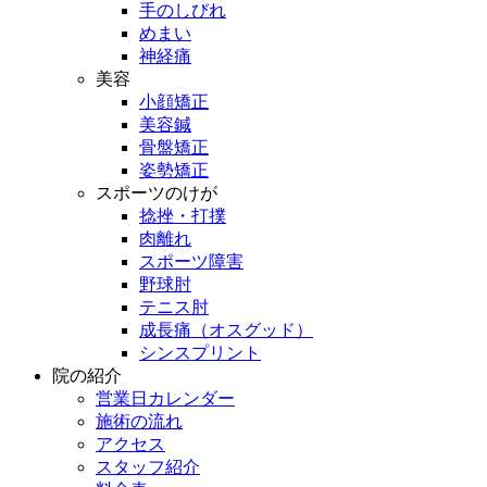
手のしびれ
めまい
神経痛
美容
小顔矯正
美容鍼
骨盤矯正
姿勢矯正
スポーツのけが
捻挫・打撲
肉離れ
スポーツ障害
野球肘
テニス肘
成長痛（オスグッド）
シンスプリント
院の紹介
営業日カレンダー
施術の流れ
アクセス
スタッフ紹介