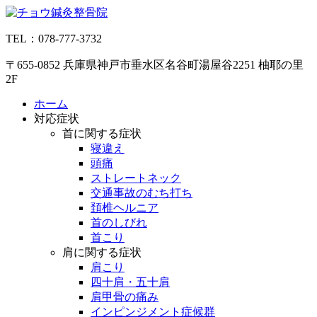
コ
ン
TEL：078-777-3732
テ
ン
〒655-0852 兵庫県神戸市垂水区名谷町湯屋谷2251 柚耶の里
ツ
2F
へ
ス
ホーム
キ
対応症状
ッ
首に関する症状
プ
寝違え
頭痛
ストレートネック
交通事故のむち打ち
頚椎ヘルニア
首のしびれ
首こり
肩に関する症状
肩こり
四十肩・五十肩
肩甲骨の痛み
インピンジメント症候群