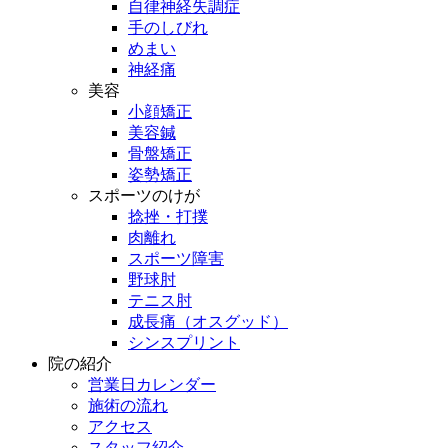
自律神経失調症
手のしびれ
めまい
神経痛
美容
小顔矯正
美容鍼
骨盤矯正
姿勢矯正
スポーツのけが
捻挫・打撲
肉離れ
スポーツ障害
野球肘
テニス肘
成長痛（オスグッド）
シンスプリント
院の紹介
営業日カレンダー
施術の流れ
アクセス
スタッフ紹介