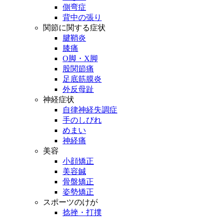
側弯症
背中の張り
関節に関する症状
腱鞘炎
膝痛
O脚・X脚
股関節痛
足底筋膜炎
外反母趾
神経症状
自律神経失調症
手のしびれ
めまい
神経痛
美容
小顔矯正
美容鍼
骨盤矯正
姿勢矯正
スポーツのけが
捻挫・打撲