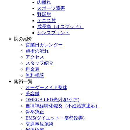
肉離れ
スポーツ障害
野球肘
テニス肘
成長痛（オスグッド）
シンスプリント
院の紹介
営業日カレンダー
施術の流れ
アクセス
スタッフ紹介
料金表
無料相談
施術一覧
オーダーメイド整体
美容鍼
OMEGA LED光(小顔ケア)
自律神経特化鍼灸（不妊治療適応）
骨盤矯正
EMS(ダイエット・姿勢改善)
交通事故施術