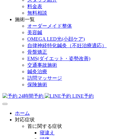
料金表
無料相談
施術一覧
オーダーメイド整体
美容鍼
OMEGA LED光(小顔ケア)
自律神経特化鍼灸（不妊治療適応）
骨盤矯正
EMS(ダイエット・姿勢改善)
交通事故施術
鍼灸治療
訪問マッサージ
保険施術
24時間予約
LINE予約
ホーム
対応症状
首に関する症状
寝違え