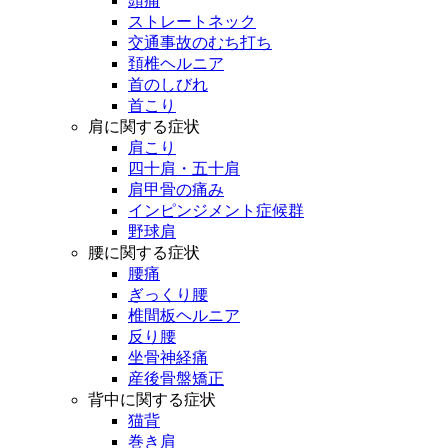
頭痛
ストレートネック
交通事故のむち打ち
頚椎ヘルニア
首のしびれ
首こり
肩に関する症状
肩こり
四十肩・五十肩
肩甲骨の痛み
インピンジメント症候群
野球肩
腰に関する症状
腰痛
ぎっくり腰
椎間板ヘルニア
反り腰
坐骨神経痛
産後骨盤矯正
背中に関する症状
猫背
巻き肩