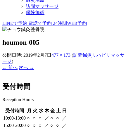
鍼灸治療
訪問マッサージ
保険施術
LINEで予約
電話で予約
24時間WEB予約
houmon-005
公開日時:
2019年2月7日
477 × 173
(
訪問鍼灸リハビリマッサ
ージ
)
← 前へ
次へ →
受付時間
Reception Hours
受付時間
月
火
水
木
金
土
日
10:00-13:00
○
○
○
／
○
○
／
15:00-20:00
○
○
○
／
○
○
／