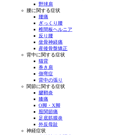
野球肩
腰に関する症状
腰痛
ぎっくり腰
椎間板ヘルニア
反り腰
坐骨神経痛
産後骨盤矯正
背中に関する症状
猫背
巻き肩
側弯症
背中の張り
関節に関する症状
腱鞘炎
膝痛
O脚・X脚
股関節痛
足底筋膜炎
外反母趾
神経症状