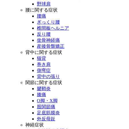
野球肩
腰に関する症状
腰痛
ぎっくり腰
椎間板ヘルニア
反り腰
坐骨神経痛
産後骨盤矯正
背中に関する症状
猫背
巻き肩
側弯症
背中の張り
関節に関する症状
腱鞘炎
膝痛
O脚・X脚
股関節痛
足底筋膜炎
外反母趾
神経症状