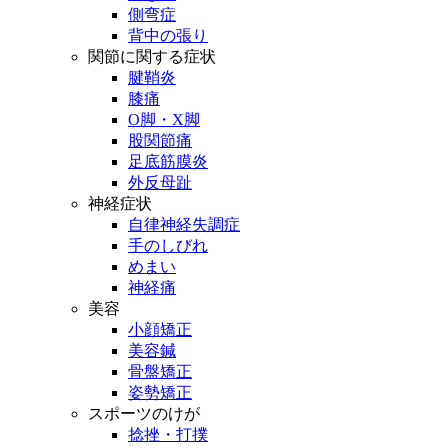
側弯症
背中の張り
関節に関する症状
腱鞘炎
膝痛
O脚・X脚
股関節痛
足底筋膜炎
外反母趾
神経症状
自律神経失調症
手のしびれ
めまい
神経痛
美容
小顔矯正
美容鍼
骨盤矯正
姿勢矯正
スポーツのけが
捻挫・打撲