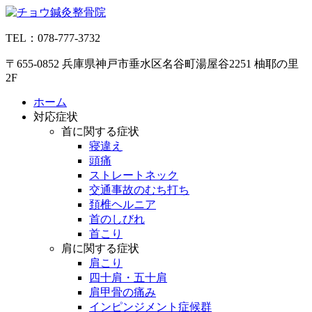
コ
ン
TEL：078-777-3732
テ
ン
〒655-0852 兵庫県神戸市垂水区名谷町湯屋谷2251 柚耶の里
ツ
2F
へ
ス
ホーム
キ
対応症状
ッ
首に関する症状
プ
寝違え
頭痛
ストレートネック
交通事故のむち打ち
頚椎ヘルニア
首のしびれ
首こり
肩に関する症状
肩こり
四十肩・五十肩
肩甲骨の痛み
インピンジメント症候群