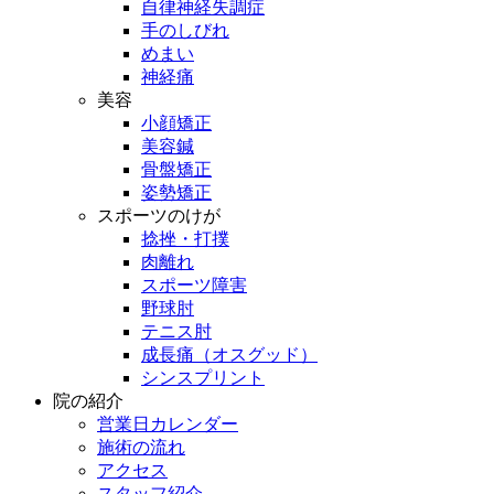
自律神経失調症
手のしびれ
めまい
神経痛
美容
小顔矯正
美容鍼
骨盤矯正
姿勢矯正
スポーツのけが
捻挫・打撲
肉離れ
スポーツ障害
野球肘
テニス肘
成長痛（オスグッド）
シンスプリント
院の紹介
営業日カレンダー
施術の流れ
アクセス
スタッフ紹介