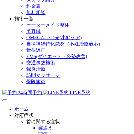
料金表
無料相談
施術一覧
オーダーメイド整体
美容鍼
OMEGA LED光(小顔ケア)
自律神経特化鍼灸（不妊治療適応）
骨盤矯正
EMS(ダイエット・姿勢改善)
交通事故施術
鍼灸治療
訪問マッサージ
保険施術
24時間予約
LINE予約
ホーム
対応症状
首に関する症状
寝違え