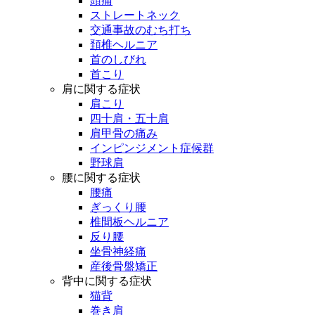
頭痛
ストレートネック
交通事故のむち打ち
頚椎ヘルニア
首のしびれ
首こり
肩に関する症状
肩こり
四十肩・五十肩
肩甲骨の痛み
インピンジメント症候群
野球肩
腰に関する症状
腰痛
ぎっくり腰
椎間板ヘルニア
反り腰
坐骨神経痛
産後骨盤矯正
背中に関する症状
猫背
巻き肩