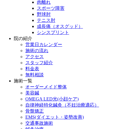
肉離れ
スポーツ障害
野球肘
テニス肘
成長痛（オスグッド）
シンスプリント
院の紹介
営業日カレンダー
施術の流れ
アクセス
スタッフ紹介
料金表
無料相談
施術一覧
オーダーメイド整体
美容鍼
OMEGA LED光(小顔ケア)
自律神経特化鍼灸（不妊治療適応）
骨盤矯正
EMS(ダイエット・姿勢改善)
交通事故施術