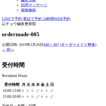
鍼灸治療
訪問マッサージ
保険施術
LINEで予約
電話で予約
24時間WEB予約
ordermade-005
公開日時:
2019年2月20日
640 × 497
(
オーダーメイド整体
)
← 前へ
受付時間
Reception Hours
受付時間
月
火
水
木
金
土
日
10:00-13:00
○
○
○
／
○
○
／
15:00-20:00
○
○
○
／
○
○
／
定休日：木曜・日曜