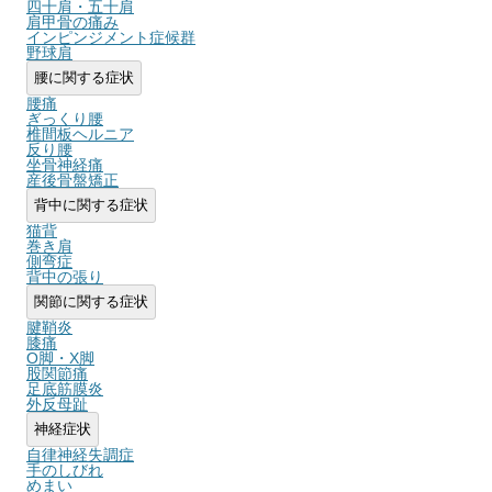
四十肩・五十肩
肩甲骨の痛み
インピンジメント症候群
野球肩
腰に関する症状
腰痛
ぎっくり腰
椎間板ヘルニア
反り腰
坐骨神経痛
産後骨盤矯正
背中に関する症状
猫背
巻き肩
側弯症
背中の張り
関節に関する症状
腱鞘炎
膝痛
O脚・X脚
股関節痛
足底筋膜炎
外反母趾
神経症状
自律神経失調症
手のしびれ
めまい