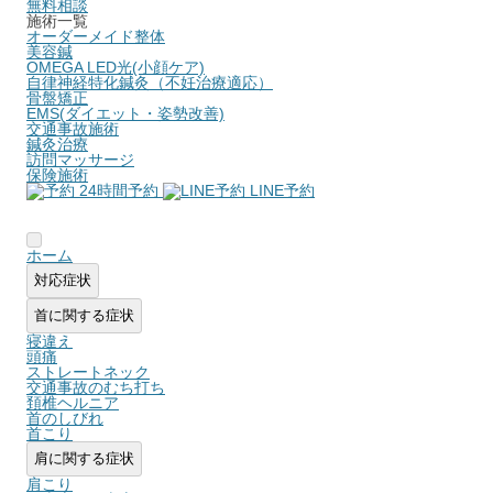
無料相談
施術一覧
オーダーメイド整体
美容鍼
OMEGA LED光(小顔ケア)
自律神経特化鍼灸（不妊治療適応）
骨盤矯正
EMS(ダイエット・姿勢改善)
交通事故施術
鍼灸治療
訪問マッサージ
保険施術
24時間予約
LINE予約
ホーム
対応症状
首に関する症状
寝違え
頭痛
ストレートネック
交通事故のむち打ち
頚椎ヘルニア
首のしびれ
首こり
肩に関する症状
肩こり