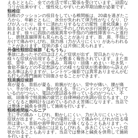
えるとともに、全ての生活で常に緊張を受けています。頑固な
コリが出来やすく、慢性化しやすいため早期治療が必要です。
頸椎症
頚椎のクッションの役目をしている椎間板は、20歳を過ぎたこ
ろから、年齢とともに、水分が失われて弾力性がなくなり、ひ
びが入ったり、徐々に潰れたりするなどの変性（老化現象）が
始まるといわれます。最初に手のしびれや歩行困難などが見ら
れます。徐々に四肢の感覚異常や手指の巧緻性障害※へと進行
し、膀胱直腸障害も見られることがあります。首、肩、手指に
かけて痛みやしびれ、脱力感（力が入りにくい）があらわれる
ことがあります。症状の多くは片側に見られます。
外傷性頸部症候群「むちうち」
事故にあったその日はほとんど症状が出ず、翌日あたりから
様々な症状が出現することが数多く報告されています。また首
筋、背中、肩のこりや痛み、耳鳴り・頭痛・めまい・吐き気・
食欲不振などの不定愁訴などの様々な症状が患者側から訴えが
ある事はありますが、レントゲン撮影では異常ありませんがむ
ち打ちの専門施術で回復させることができます。
頚肩腕症候群
肩が凝る、首筋が凝る、前腕がだるい、背中が痛い、腰が痛
い、手が冷たい、、脚が冷える、手にハンドバッグなど下げて
いるのがつらい、電話の受話器を持っているのがつらい、不
眠、頭痛等で頸肩腕の疲労と自律神経の失調が目立ちます。ひ
どくなると腕時計をはめているのさえ苦痛になります。当店で
は整体と鍼灸を併用して施術を行います。
頸椎椎間板ヘルニア
主に手の痛み・しびれ、動かしにくい、力が入りにくいという
症状が出ます。ヘルニアの場所によって痛みやしびれが出る場
所は違い、首筋や肩甲骨の辺りが痛くなることもあります。ヘ
ルニアが大きい場合には足もしびれる、歩きにくいといった症
状が出ることもあります。当店では整体と鍼灸を併用して施術
を行います。