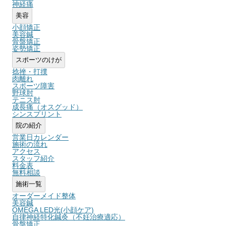
神経痛
美容
小顔矯正
美容鍼
骨盤矯正
姿勢矯正
スポーツのけが
捻挫・打撲
肉離れ
スポーツ障害
野球肘
テニス肘
成長痛（オスグッド）
シンスプリント
院の紹介
営業日カレンダー
施術の流れ
アクセス
スタッフ紹介
料金表
無料相談
施術一覧
オーダーメイド整体
美容鍼
OMEGA LED光(小顔ケア)
自律神経特化鍼灸（不妊治療適応）
骨盤矯正