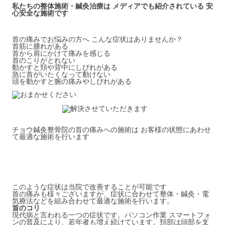
私たちの整体施術・鍼灸治療は メディアでも紹介されている 安
心安全な施術です
首の痛みでお悩みの方へ こんな症状はありませんか？
首筋に腫れがある
首から肩にかけて痛みを感じる
首のこりがとれない
動かすと頚や背中にしびれがある
急に首がいたくなって動けない
頭を動かすと腕の痛みやしびれがある
チョウ鍼灸整骨院の首の痛みへの施術は お客様の状態にあわせ
て最適な施術を行います
このような症状は当院で改善することが可能です
首の痛みも様々ございますが、症状に合わせて整体・鍼灸・電
気療法などを組み合わせて最適な施術を行います。
首のコリ
現代病と言われる一つの症状です。パソコン作業 スマートフォ
ンの普及により、若年者も増え続けています。頚部は頭部を支