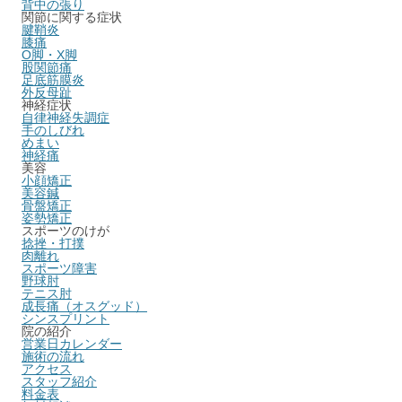
背中の張り
関節に関する症状
腱鞘炎
膝痛
O脚・X脚
股関節痛
足底筋膜炎
外反母趾
神経症状
自律神経失調症
手のしびれ
めまい
神経痛
美容
小顔矯正
美容鍼
骨盤矯正
姿勢矯正
スポーツのけが
捻挫・打撲
肉離れ
スポーツ障害
野球肘
テニス肘
成長痛（オスグッド）
シンスプリント
院の紹介
営業日カレンダー
施術の流れ
アクセス
スタッフ紹介
料金表