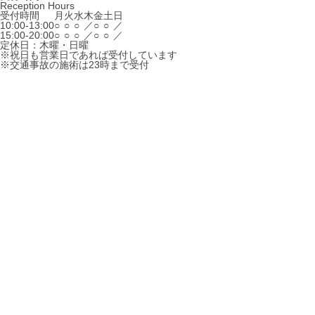
Reception Hours
受付時間
月
火
水
木
金
土
日
10:00-13:00
○
○
○
／
○
○
／
15:00-20:00
○
○
○
／
○
○
／
定休日：木曜・日曜
※祝日も営業日であれば受付しています
※交通事故の施術は23時まで受付