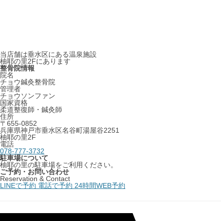
当店舗は垂水区にある温泉施設
柚耶の里2Fにあります
整骨院情報
院名
チョウ鍼灸整骨院
管理者
チョウソンファン
国家資格
柔道整復師・鍼灸師
住所
〒655-0852
兵庫県神戸市垂水区名谷町湯屋谷2251
柚耶の里2F
電話
078-777-3732
駐車場について
柚耶の里の駐車場をご利用ください。
ご予約・お問い合わせ
Reservation & Contact
LINEで予約
電話で予約
24時間WEB予約