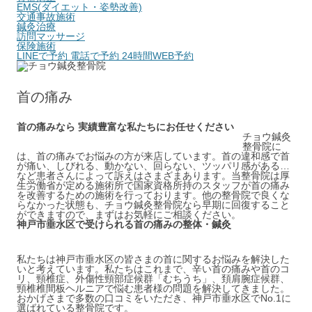
EMS(ダイエット・姿勢改善)
交通事故施術
鍼灸治療
訪問マッサージ
保険施術
LINEで予約
電話で予約
24時間WEB予約
首の痛み
首の痛みなら 実績豊富な私たちにお任せください
チョウ鍼灸
整骨院に
は、首の痛みでお悩みの方が来店しています。首の違和感で首
が痛い、しびれる、動かない、回らない、ツッパリ感がある…
など患者さんによって訴えはさまざまあります。当整骨院は厚
生労働省が定める施術所で国家資格所持のスタッフが首の痛み
を改善するための施術を行っております。他の整骨院で良くな
らなかった状態も、チョウ鍼灸整骨院なら早期に回復すること
ができますので、まずはお気軽にご相談ください。
神戸市垂水区で受けられる首の痛みの整体・鍼灸
私たちは神戸市垂水区の皆さまの首に関するお悩みを解決した
いと考えています。私たちはこれまで、辛い首の痛みや首のコ
リ、頸椎症、外傷性頸部症候群「むちうち」、頚肩腕症候群、
頸椎椎間板ヘルニアで悩む患者様の問題を解決してきました。
おかげさまで多数の口コミをいただき、神戸市垂水区でNo.1に
選ばれている整骨院です。