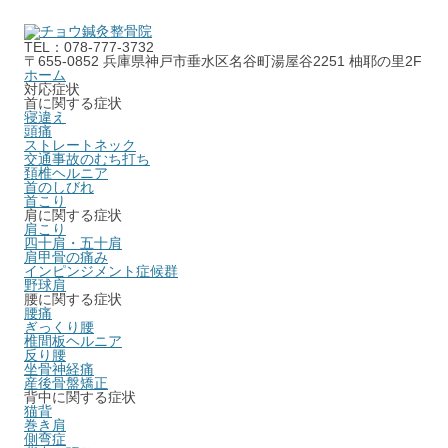
コ
ン
テ
TEL：078-777-3732
ン
〒655-0852 兵庫県神戸市垂水区名谷町湯屋谷2251 柚耶の里2F
ツ
ホーム
へ
対応症状
ス
首に関する症状
キ
寝違え
ッ
頭痛
プ
ストレートネック
交通事故のむち打ち
頚椎ヘルニア
首のしびれ
首こり
肩に関する症状
肩こり
四十肩・五十肩
肩甲骨の痛み
インピンジメント症候群
野球肩
腰に関する症状
腰痛
ぎっくり腰
椎間板ヘルニア
反り腰
坐骨神経痛
産後骨盤矯正
背中に関する症状
猫背
巻き肩
側弯症