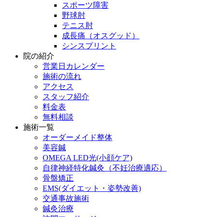
スポーツ障害
野球肘
テニス肘
成長痛（オスグッド）
シンスプリント
院の紹介
営業日カレンダー
施術の流れ
アクセス
スタッフ紹介
料金表
無料相談
施術一覧
オーダーメイド整体
美容鍼
OMEGA LED光(小顔ケア)
自律神経特化鍼灸（不妊治療適応）
骨盤矯正
EMS(ダイエット・姿勢改善)
交通事故施術
鍼灸治療