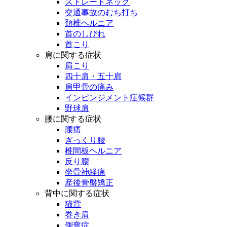
ストレートネック
交通事故のむち打ち
頚椎ヘルニア
首のしびれ
首こり
肩に関する症状
肩こり
四十肩・五十肩
肩甲骨の痛み
インピンジメント症候群
野球肩
腰に関する症状
腰痛
ぎっくり腰
椎間板ヘルニア
反り腰
坐骨神経痛
産後骨盤矯正
背中に関する症状
猫背
巻き肩
側弯症