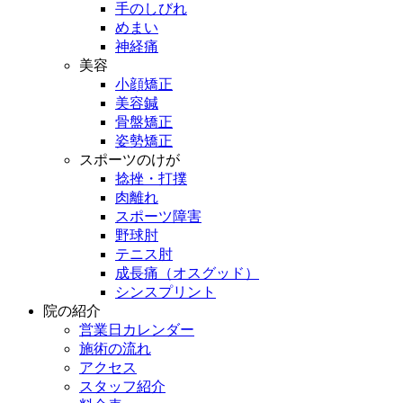
手のしびれ
めまい
神経痛
美容
小顔矯正
美容鍼
骨盤矯正
姿勢矯正
スポーツのけが
捻挫・打撲
肉離れ
スポーツ障害
野球肘
テニス肘
成長痛（オスグッド）
シンスプリント
院の紹介
営業日カレンダー
施術の流れ
アクセス
スタッフ紹介