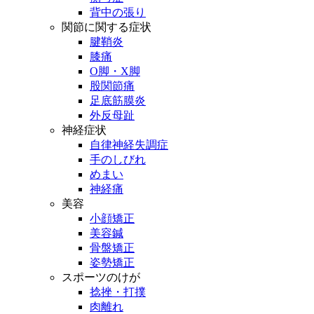
背中の張り
関節に関する症状
腱鞘炎
膝痛
O脚・X脚
股関節痛
足底筋膜炎
外反母趾
神経症状
自律神経失調症
手のしびれ
めまい
神経痛
美容
小顔矯正
美容鍼
骨盤矯正
姿勢矯正
スポーツのけが
捻挫・打撲
肉離れ