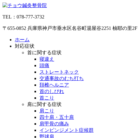
コ
ン
TEL：078-777-3732
テ
ン
〒655-0852 兵庫県神戸市垂水区名谷町湯屋谷2251 柚耶の里2F
ツ
へ
ホーム
ス
対応症状
キ
首に関する症状
ッ
寝違え
プ
頭痛
ストレートネック
交通事故のむち打ち
頚椎ヘルニア
首のしびれ
首こり
肩に関する症状
肩こり
四十肩・五十肩
肩甲骨の痛み
インピンジメント症候群
野球肩