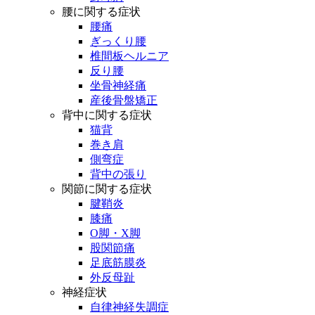
腰に関する症状
腰痛
ぎっくり腰
椎間板ヘルニア
反り腰
坐骨神経痛
産後骨盤矯正
背中に関する症状
猫背
巻き肩
側弯症
背中の張り
関節に関する症状
腱鞘炎
膝痛
O脚・X脚
股関節痛
足底筋膜炎
外反母趾
神経症状
自律神経失調症