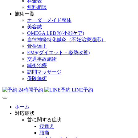
料金表
無料相談
施術一覧
オーダーメイド整体
美容鍼
OMEGA LED光(小顔ケア)
自律神経特化鍼灸（不妊治療適応）
骨盤矯正
EMS(ダイエット・姿勢改善)
交通事故施術
鍼灸治療
訪問マッサージ
保険施術
24時間予約
LINE予約
ホーム
対応症状
首に関する症状
寝違え
頭痛