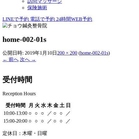
訪問マッサージ
保険施術
LINEで予約
電話で予約
24時間WEB予約
home-002-01s
公開日時:
2019年1月10日
200 × 200
(
home-002-01s
)
← 前へ
次へ →
受付時間
Reception Hours
受付時間
月
火
水
木
金
土
日
10:00-13:00
○
○
○
／
○
○
／
15:00-20:00
○
○
○
／
○
○
／
定休日：木曜・日曜