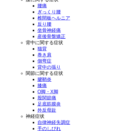
腰痛
ぎっくり腰
椎間板ヘルニア
反り腰
坐骨神経痛
産後骨盤矯正
背中に関する症状
猫背
巻き肩
側弯症
背中の張り
関節に関する症状
腱鞘炎
膝痛
O脚・X脚
股関節痛
足底筋膜炎
外反母趾
神経症状
自律神経失調症
手のしびれ