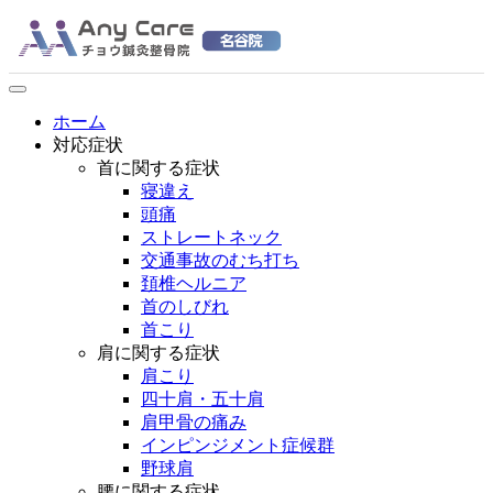
コ
ン
テ
ン
ツ
ホーム
へ
対応症状
ス
首に関する症状
キ
寝違え
ッ
頭痛
プ
ストレートネック
交通事故のむち打ち
頚椎ヘルニア
首のしびれ
首こり
肩に関する症状
肩こり
四十肩・五十肩
肩甲骨の痛み
インピンジメント症候群
野球肩
腰に関する症状