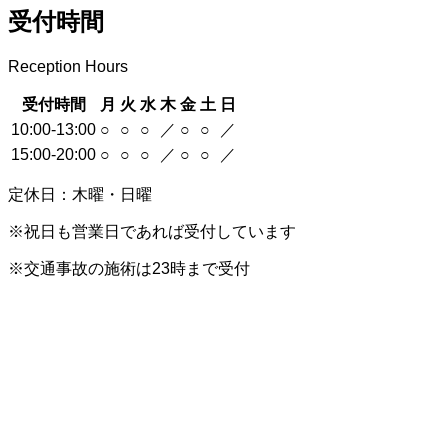
受付時間
Reception Hours
受付時間
月
火
水
木
金
土
日
10:00-13:00
○
○
○
／
○
○
／
15:00-20:00
○
○
○
／
○
○
／
定休日：木曜・日曜
※祝日も営業日であれば受付しています
※交通事故の施術は23時まで受付