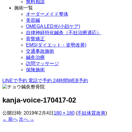
無料相談
施術一覧
オーダーメイド整体
美容鍼
OMEGA LED光(小顔ケア)
自律神経特化鍼灸（不妊治療適応）
骨盤矯正
EMS(ダイエット・姿勢改善)
交通事故施術
鍼灸治療
訪問マッサージ
保険施術
LINEで予約
電話で予約
24時間WEB予約
kanja-voice-170417-02
公開日時:
2019年2月4日
180 × 180
(
不妊体質改善
)
← 前へ
次へ →