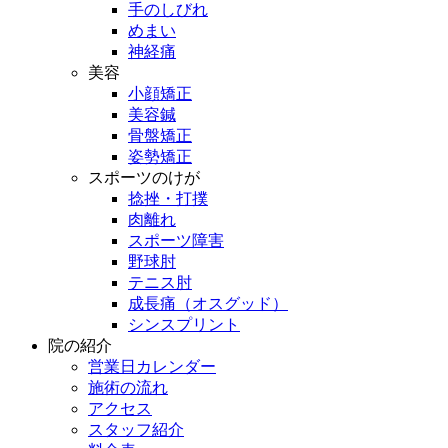
手のしびれ
めまい
神経痛
美容
小顔矯正
美容鍼
骨盤矯正
姿勢矯正
スポーツのけが
捻挫・打撲
肉離れ
スポーツ障害
野球肘
テニス肘
成長痛（オスグッド）
シンスプリント
院の紹介
営業日カレンダー
施術の流れ
アクセス
スタッフ紹介