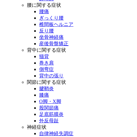
腰に関する症状
腰痛
ぎっくり腰
椎間板ヘルニア
反り腰
坐骨神経痛
産後骨盤矯正
背中に関する症状
猫背
巻き肩
側弯症
背中の張り
関節に関する症状
腱鞘炎
膝痛
O脚・X脚
股関節痛
足底筋膜炎
外反母趾
神経症状
自律神経失調症