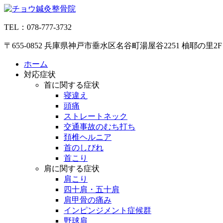
コ
ン
TEL：078-777-3732
テ
ン
〒655-0852 兵庫県神戸市垂水区名谷町湯屋谷2251 柚耶の里2F
ツ
へ
ホーム
ス
対応症状
キ
首に関する症状
ッ
寝違え
プ
頭痛
ストレートネック
交通事故のむち打ち
頚椎ヘルニア
首のしびれ
首こり
肩に関する症状
肩こり
四十肩・五十肩
肩甲骨の痛み
インピンジメント症候群
野球肩