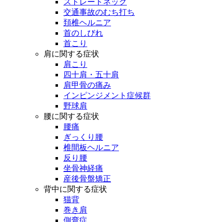
ストレートネック
交通事故のむち打ち
頚椎ヘルニア
首のしびれ
首こり
肩に関する症状
肩こり
四十肩・五十肩
肩甲骨の痛み
インピンジメント症候群
野球肩
腰に関する症状
腰痛
ぎっくり腰
椎間板ヘルニア
反り腰
坐骨神経痛
産後骨盤矯正
背中に関する症状
猫背
巻き肩
側弯症