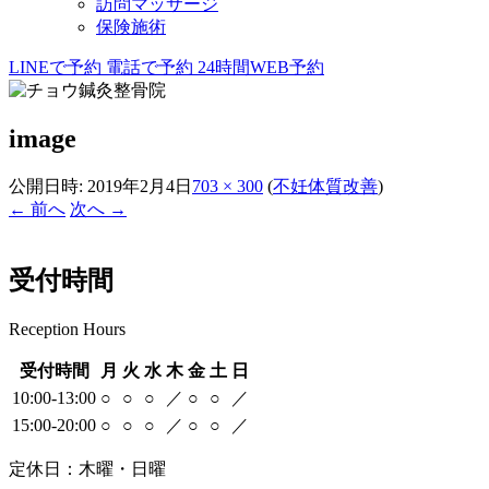
訪問マッサージ
保険施術
LINEで予約
電話で予約
24時間WEB予約
image
公開日時:
2019年2月4日
703 × 300
(
不妊体質改善
)
← 前へ
次へ →
受付時間
Reception Hours
受付時間
月
火
水
木
金
土
日
10:00-13:00
○
○
○
／
○
○
／
15:00-20:00
○
○
○
／
○
○
／
定休日：木曜・日曜