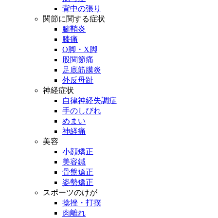
背中の張り
関節に関する症状
腱鞘炎
膝痛
O脚・X脚
股関節痛
足底筋膜炎
外反母趾
神経症状
自律神経失調症
手のしびれ
めまい
神経痛
美容
小顔矯正
美容鍼
骨盤矯正
姿勢矯正
スポーツのけが
捻挫・打撲
肉離れ