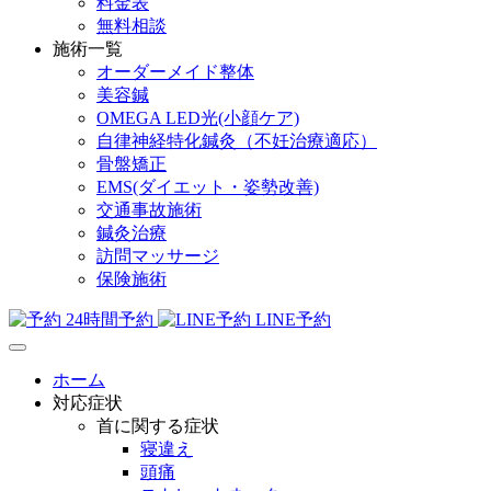
料金表
無料相談
施術一覧
オーダーメイド整体
美容鍼
OMEGA LED光(小顔ケア)
自律神経特化鍼灸（不妊治療適応）
骨盤矯正
EMS(ダイエット・姿勢改善)
交通事故施術
鍼灸治療
訪問マッサージ
保険施術
24時間予約
LINE予約
ホーム
対応症状
首に関する症状
寝違え
頭痛