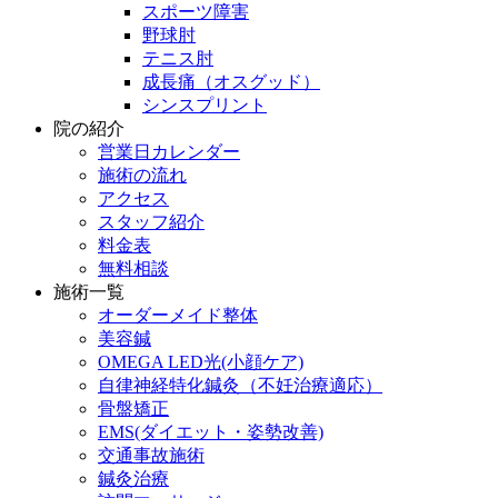
スポーツ障害
野球肘
テニス肘
成長痛（オスグッド）
シンスプリント
院の紹介
営業日カレンダー
施術の流れ
アクセス
スタッフ紹介
料金表
無料相談
施術一覧
オーダーメイド整体
美容鍼
OMEGA LED光(小顔ケア)
自律神経特化鍼灸（不妊治療適応）
骨盤矯正
EMS(ダイエット・姿勢改善)
交通事故施術
鍼灸治療