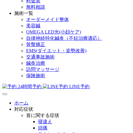
料金表
無料相談
施術一覧
オーダーメイド整体
美容鍼
OMEGA LED光(小顔ケア)
自律神経特化鍼灸（不妊治療適応）
骨盤矯正
EMS(ダイエット・姿勢改善)
交通事故施術
鍼灸治療
訪問マッサージ
保険施術
24時間予約
LINE予約
ホーム
対応症状
首に関する症状
寝違え
頭痛