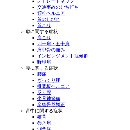
ストレートネック
交通事故のむち打ち
頚椎ヘルニア
首のしびれ
首こり
肩に関する症状
肩こり
四十肩・五十肩
肩甲骨の痛み
インピンジメント症候群
野球肩
腰に関する症状
腰痛
ぎっくり腰
椎間板ヘルニア
反り腰
坐骨神経痛
産後骨盤矯正
背中に関する症状
猫背
巻き肩
側弯症