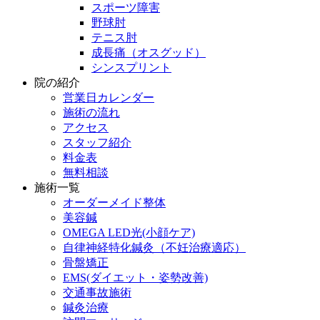
スポーツ障害
野球肘
テニス肘
成長痛（オスグッド）
シンスプリント
院の紹介
営業日カレンダー
施術の流れ
アクセス
スタッフ紹介
料金表
無料相談
施術一覧
オーダーメイド整体
美容鍼
OMEGA LED光(小顔ケア)
自律神経特化鍼灸（不妊治療適応）
骨盤矯正
EMS(ダイエット・姿勢改善)
交通事故施術
鍼灸治療