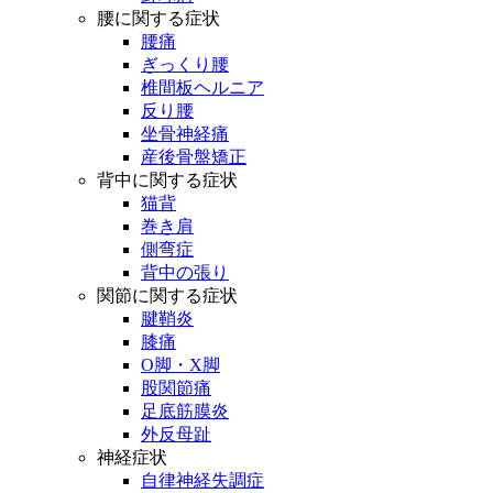
腰に関する症状
腰痛
ぎっくり腰
椎間板ヘルニア
反り腰
坐骨神経痛
産後骨盤矯正
背中に関する症状
猫背
巻き肩
側弯症
背中の張り
関節に関する症状
腱鞘炎
膝痛
O脚・X脚
股関節痛
足底筋膜炎
外反母趾
神経症状
自律神経失調症