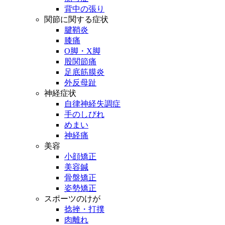
背中の張り
関節に関する症状
腱鞘炎
膝痛
O脚・X脚
股関節痛
足底筋膜炎
外反母趾
神経症状
自律神経失調症
手のしびれ
めまい
神経痛
美容
小顔矯正
美容鍼
骨盤矯正
姿勢矯正
スポーツのけが
捻挫・打撲
肉離れ