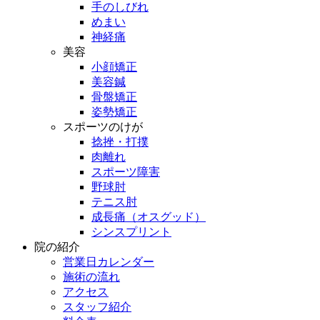
手のしびれ
めまい
神経痛
美容
小顔矯正
美容鍼
骨盤矯正
姿勢矯正
スポーツのけが
捻挫・打撲
肉離れ
スポーツ障害
野球肘
テニス肘
成長痛（オスグッド）
シンスプリント
院の紹介
営業日カレンダー
施術の流れ
アクセス
スタッフ紹介