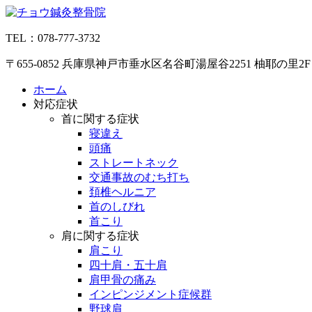
コ
ン
TEL：078-777-3732
テ
ン
〒655-0852 兵庫県神戸市垂水区名谷町湯屋谷2251 柚耶の里2F
ツ
へ
ホーム
ス
対応症状
キ
首に関する症状
ッ
寝違え
プ
頭痛
ストレートネック
交通事故のむち打ち
頚椎ヘルニア
首のしびれ
首こり
肩に関する症状
肩こり
四十肩・五十肩
肩甲骨の痛み
インピンジメント症候群
野球肩